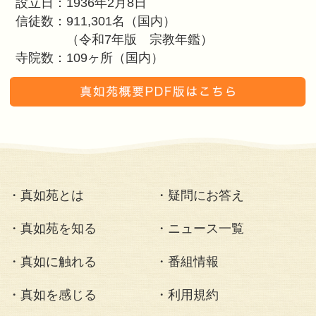
「真如開祖の想い」
継主（現：苑主
伊藤真聰
いとう しんそう
1942～
「真如継主の歩み」