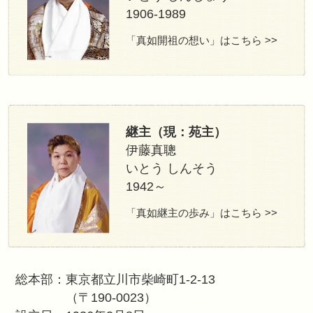
開祖（教主）
伊藤真乗
いとう しんじょ
1906-1989