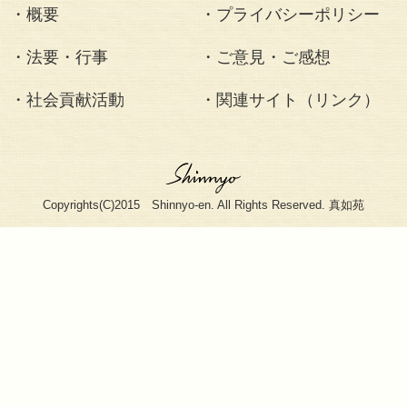
総本部：
東京都立川市柴崎町1-2-13
（〒190-0023）
設立日：
1936年2月8日
信徒数：
911,301名（国内）
（令和7年版 宗教年鑑）
寺院数：
109ヶ所（国内）