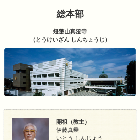
て、真実を見いだすことのできる場
す。
教徒はここで、うちなる仏性を見出
を行動によって自らを磨き上げて、
に、 よろこびの世界を築くことを目
総本部
燈檠山真澄寺
（とうけいざん しんちょ