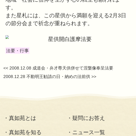
れました。星供は星まつり、星供養
護 摩供を修して各人の運命を司る
れ持った星(本命星)と年ごとに巡っ
星)を浄め、明年の隆盛を祈念する
に、各人が 大乗利他の精神に立ち
地域・社会に信仰を生かす心の転生
す。
また星札には、この星供から満願を迎
の節分会まで祈念が重ねられます。
法要・行事