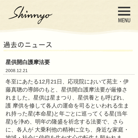
星供開白護摩法要
2008.12.21
冬至にあたる12月21日、応現院に
藤真聰の導師のもと、星供開白護摩