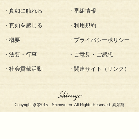
<< 2008.12.08 成道会・弁才尊天供併せて涅
2008.12.28 不動明王勧請の日・納めの法前供 >
・真如苑とは
・疑問にお
・真如苑を知る
・ニュース
・真如に触れる
・番組情報