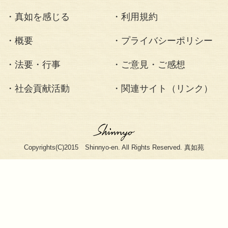
卒行式(ちりゅう
ょうしき)併せて教
ょうしほじゅにん
ました。
法要・行事
・真如苑とは
・疑問にお