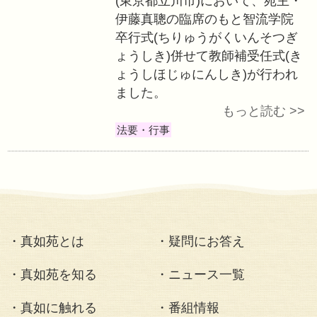
社、AMDA、駐日
義援金として寄付
社会貢献活動
智流学院卒行式併
任式
〈2010.03.14
桜の蕾も膨らみだし
(日)、春の晴天に
(東京都立川市)に
伊藤真聰の臨席の