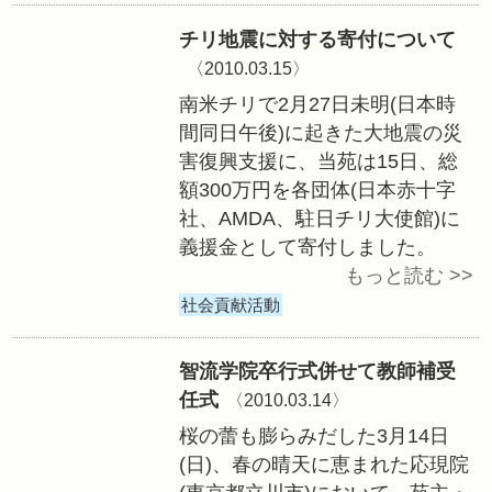
大祭のひとつ「常
院(東京都立川市)
た。
法要・行事
チリ地震に対する
〈2010.03.15〉
南米チリで2月27
間同日午後)に起
害復興支援に、当
額300万円を各団