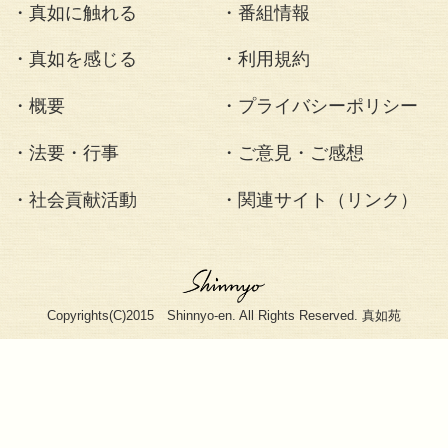
た。法要の模様は
94ヶ所に中継され
で参座の機会が設
部と応現院には合
集しました。
法要・行事