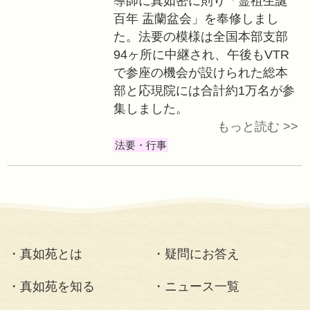
大な被害があった
して義援金支援を
社会貢献活動
「霊祖生誕百年 
修
〈2012.07.15〉
7月15日(日)11
市泉町)にて、苑
導師に真如密に則
百年 盂蘭盆会」