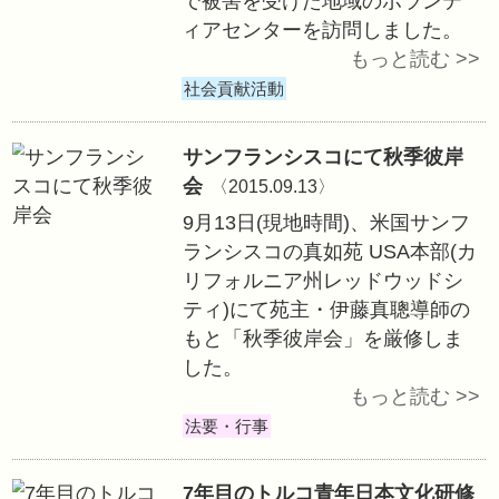
ーヨーク灯籠流し
れました。
法要・行事
SeRV、先遣隊が
〈2015.09.15〉
SeRVの先遣隊が
に入り、台風18
で被害を受けた地
ィアセンターを訪