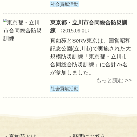
法要・行事
7年目のトルコ青
〈2015.09.06〉
真如育英会と真如苑
から9月6日の15
となる「トルコ青
修」を実施しまし
社会貢献活動