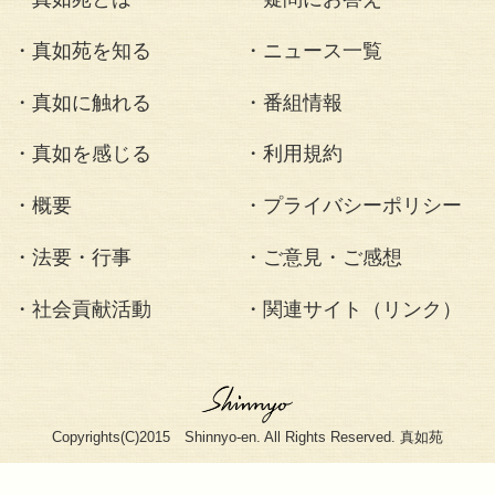
初秋の流響院で笛
のサロン
〈2015.0
”伝統音楽の魅力を
ーコンサートを主
文華の会設立10
サロンが真如苑の
響院で行われまし
社会貢献活動
東京都・立川市合