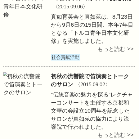
社会貢献活動
サンフランシスコ
会
〈2015.09.13〉
9月13日(現地時
ランシスコの真如苑
リフォルニア州レ
ティ)にて苑主・
もと「秋季彼岸会
した。