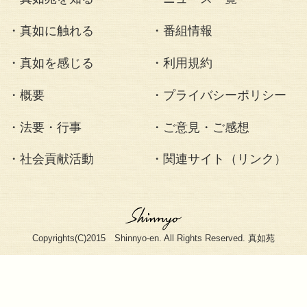
<< 2018.03.21 開基80年 春季彼岸会併せ
2018.04.02 東日本大震災復興支援に携わる各団
・真如苑とは
・疑問にお
・真如苑を知る
・ニュース