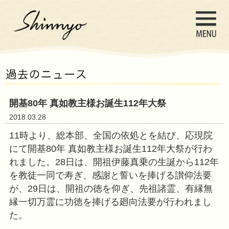
開基80年 真如教主様お誕生112年大
2018.03.28
11時より、総本部、全国の依処とを
にて開基80年 真如教主様お誕生11