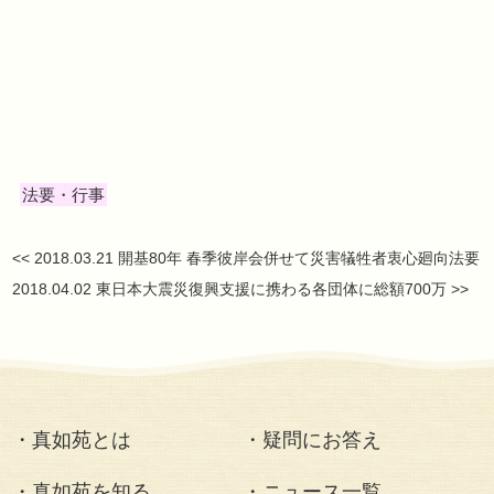
れました。28日は、開祖伊藤真乗の生
を教徒一同で寿ぎ、感謝と誓いを捧
が、29日は、開祖の徳を仰ぎ、先祖
縁一切万霊に功徳を捧げる廻向法要
た。
法要・行事