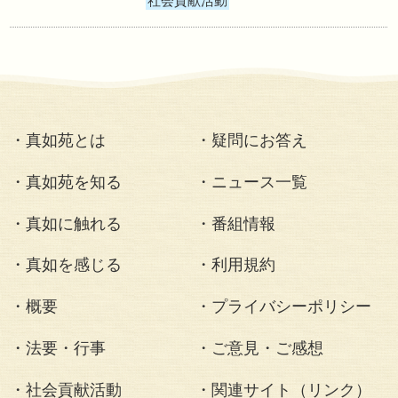
歳末たすけあい運
本部支部が所在す
等へ寄付をお届け
た。
社会貢献活動
・真如苑とは
・疑問にお