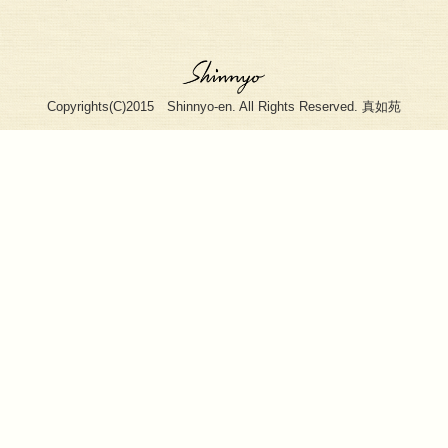
・真如苑を知る
・ニュース
・真如に触れる
・番組情報
・真如を感じる
・利用規約
・概要
・プライバ
・法要・行事
・ご意見・
・社会貢献活動
・関連サイ