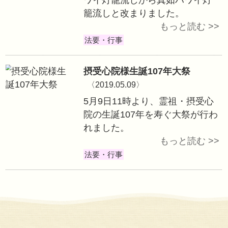
真如ハワイ灯籠流
イ・オワフ島のア
チにて米国メモリ
たる5月27日(現
20周年を機に、
ワイ灯籠流しから
籠流しと改まりま
法要・行事
摂受心院様生誕10
〈2019.05.09〉