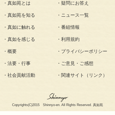
5月9日11時より
院の生誕107年を
れました。
法要・行事
・真如苑とは
・疑問にお