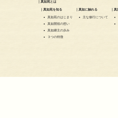
｜
真如苑とは
｜
真如苑を知る
｜
真如に触れる
｜
真
真如苑のはじまり
主な修行について
真如開祖の想い
真如継主の歩み
３つの特徴