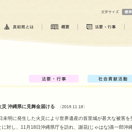
火災 沖縄県に見舞金届ける
〈2019.11.18〉
31日未明に発生した火災により世界遺産の首里城が甚大な被害を
とに対し、11月18日沖縄県庁を訪れ、謝花(じゃはな)喜一郎沖