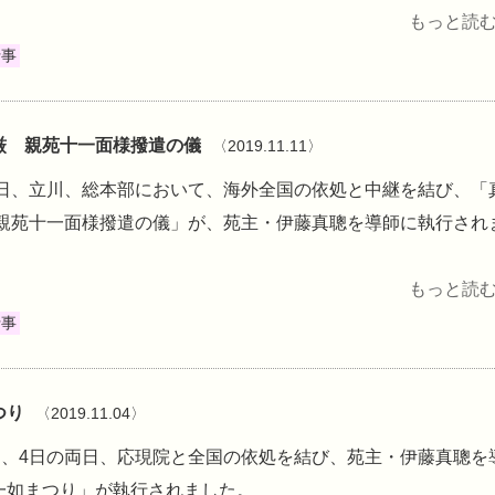
もっと読む 
行事
厳 親苑十一面様撥遣の儀
〈2019.11.11〉
11日、立川、総本部において、海外全国の依処と中継を結び、「
 親苑十一面様撥遣の儀」が、苑主・伊藤真聰を導師に執行され
もっと読む 
行事
つり
〈2019.11.04〉
3日、4日の両日、応現院と全国の依処を結び、苑主・伊藤真聰を
一如まつり」が執行されました。