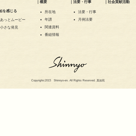
｜
概要
｜
法要・行事
｜
社会貢献活動
如を感じる
所在地
法要・行事
年譜
月例法要
あっとムービー
関連資料
小さな発見
番組情報
Copyrightc2015 Shinnyo-en. All Rights Reserved. 真如苑