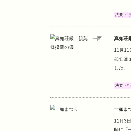
法要・
真如荘
11月
如荘厳
した。
法要・
一如ま
11月
師に「