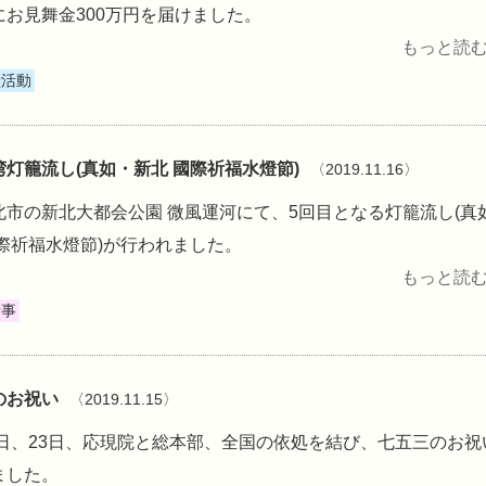
にお見舞金300万円を届けました。
もっと読む 
献活動
湾灯籠流し(真如・新北 國際祈福水燈節)
〈2019.11.16〉
北市の新北大都会公園 微風運河にて、5回目となる灯籠流し(真
國際祈福水燈節)が行われました。
もっと読む 
行事
のお祝い
〈2019.11.15〉
15日、23日、応現院と総本部、全国の依処を結び、七五三のお祝
ました。