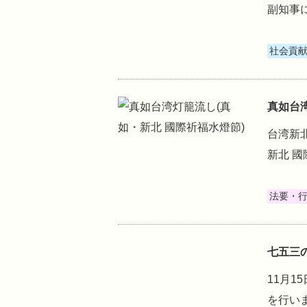
副知事
社会貢
真如台
台湾新
新北 
法要・
七五三
11月
を行い