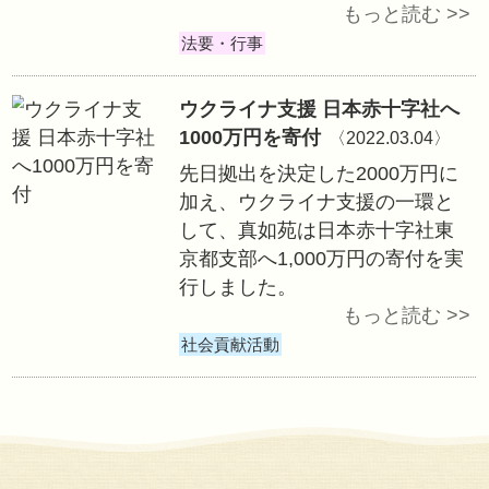
春季彼岸会併せて
廻向法要
〈2022.0
苑主・伊藤真聰を
院において春季彼
切万霊衷心廻向法
した。
法要・行事
廻向法要にて苑主
侵攻犠牲者に廻向