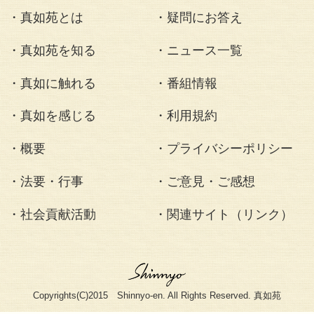
〈2022.03.04〉
苑主・伊藤真聰は
向法要にて導師を
護摩に重ねてウク
関わる全ての犠牲
りを運び、世界平
ージを送りました
法要・行事