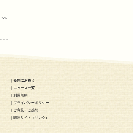
>>
｜
疑問にお答え
｜
ニュース一覧
｜
利用規約
｜
プライバシーポリシー
｜
ご意見・ご感想
｜
関連サイト（リンク）