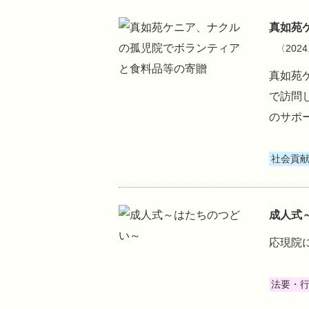
​真如
〈2024
真如苑ケ
で訪問
のサポ
社会貢
成人式
応現院
法要・