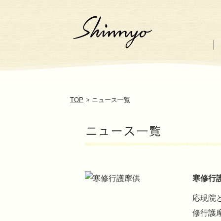
TOP
ニュース一覧
寒修行
応現院
修行護