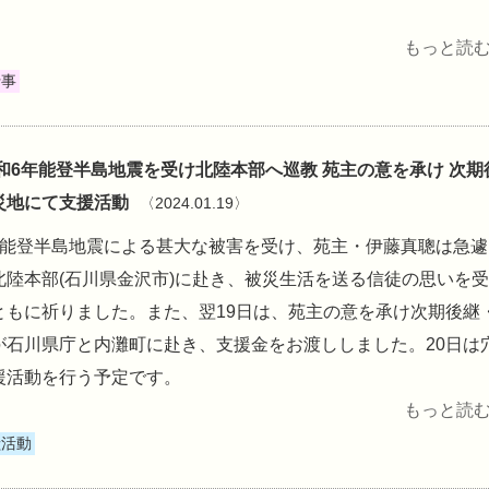
もっと読む 
行事
令和6年能登半島地震を受け北陸本部へ巡教 苑主の意を承け 次期
災地にて支援活動
〈2024.01.19〉
年能登半島地震による甚大な被害を受け、苑主・伊藤真聰は急遽
北陸本部(石川県金沢市)に赴き、被災生活を送る信徒の思いを
ともに祈りました。また、翌19日は、苑主の意を承け次期後継
が石川県庁と内灘町に赴き、支援金をお渡ししました。20日は
援活動を行う予定です。
もっと読む 
献活動