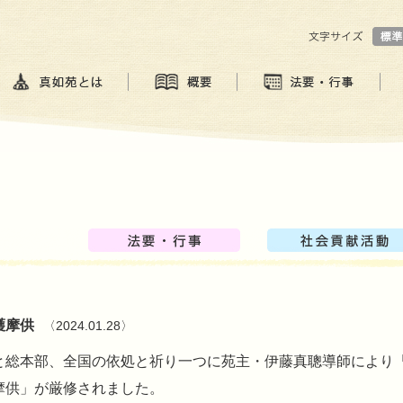
護摩供
〈2024.01.28〉
と総本部、全国の依処と祈り一つに苑主・伊藤真聰導師により
摩供」が厳修されました。