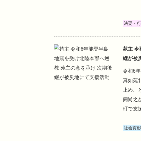
法要・
苑主 
継が被
令和6
真如苑
止め、
飼尚之
町で支
社会貢