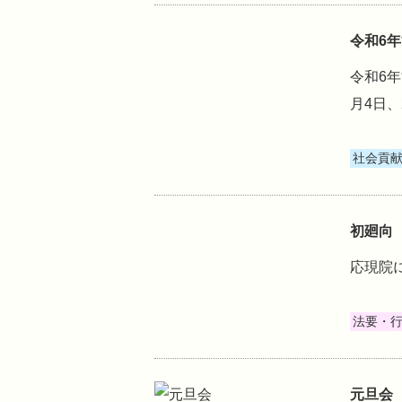
令和6
令和6
月4日
社会貢
初廻向
応現院
法要・
元旦会