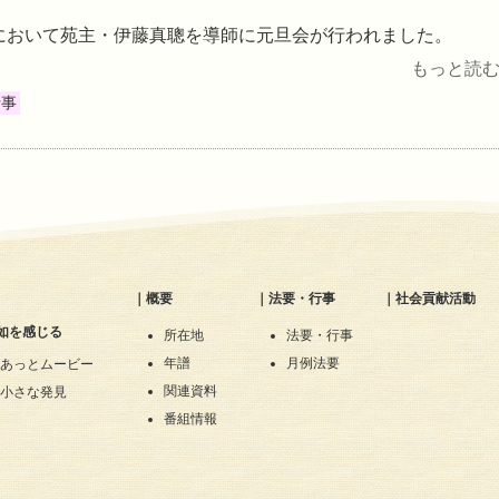
において苑主・伊藤真聰を導師に元旦会が行われました。
もっと読む 
行事
｜
概要
｜
法要・行事
｜
社会貢献活動
如を感じる
所在地
法要・行事
年譜
月例法要
あっとムービー
関連資料
小さな発見
番組情報