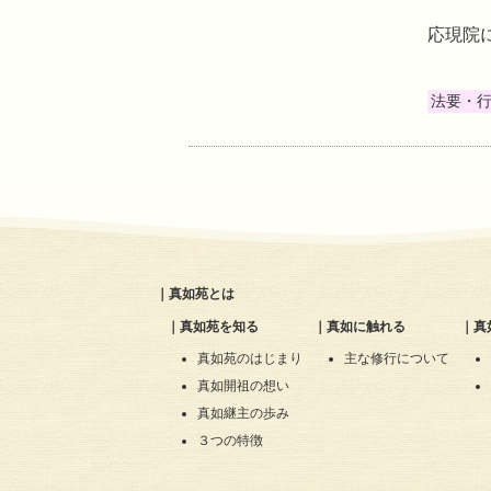
応現院
法要・
｜
真如苑とは
｜
真如苑を知る
｜
真如に触れる
｜
真
真如苑のはじまり
主な修行について
真如開祖の想い
真如継主の歩み
３つの特徴