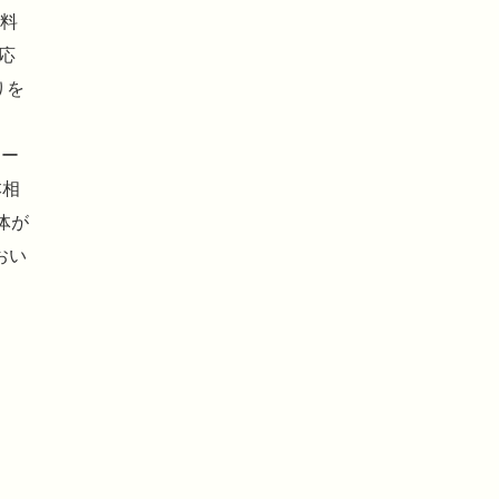
飲料
応
りを
ラー
本相
体が
おい