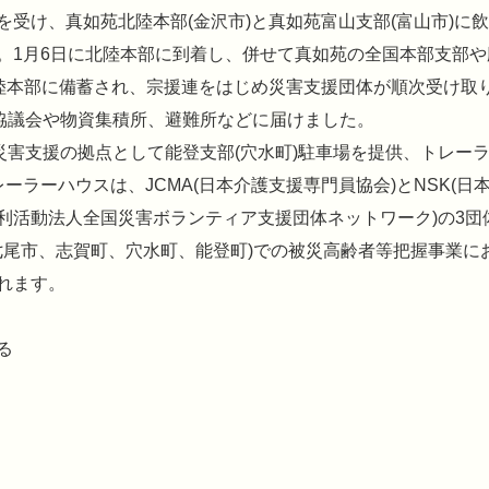
受け、真如苑北陸本部(金沢市)と真如苑富山支部(富山市)に
。1月6日に北陸本部に到着し、併せて真如苑の全国本部支部や
北陸本部に備蓄され、宗援連をはじめ災害支援団体が順次受け取
祉協議会や物資集積所、避難所などに届けました。
災害支援の拠点として能登支部(穴水町)駐車場を提供、トレー
ーラーハウスは、JCMA(日本介護支援専門員協会)とNSK(日
非営利活動法人全国災害ボランティア支援団体ネットワーク)の3団
七尾市、志賀町、穴水町、能登町)での被災高齢者等把握事業に
れます。