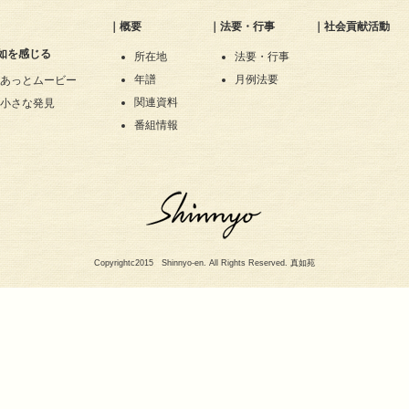
｜
概要
｜
法要・行事
｜
社会貢献活動
如を感じる
所在地
法要・行事
年譜
月例法要
あっとムービー
関連資料
小さな発見
番組情報
Copyrightc2015 Shinnyo-en. All Rights Reserved. 真如苑