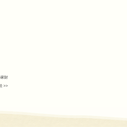
の家財
 >>