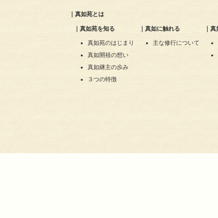
｜
真如苑とは
｜
真如苑を知る
｜
真如に触れる
｜
真
真如苑のはじまり
主な修行について
真如開祖の想い
真如継主の歩み
３つの特徴