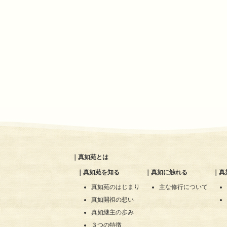
｜
真如苑とは
｜
真如苑を知る
｜
真如に触れる
｜
真
真如苑のはじまり
主な修行について
真如開祖の想い
真如継主の歩み
３つの特徴