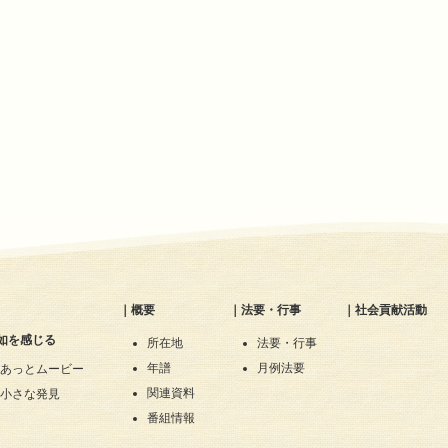
｜
概要
｜
法要・行事
｜
社会貢献活動
如を感じる
所在地
法要・行事
年譜
月例法要
あっとムービー
関連資料
小さな発見
番組情報