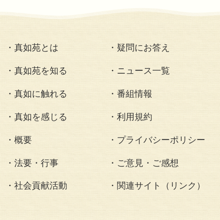
チプログラム(訪問医療)」に充てら
真如苑では、今後も人々のいのちと
り組みを支援し、国境を越えた社会
進してまいります。
社会貢献活動
<< 2026.05.25 立教90年 真如ハワイ灯籠流し
2026.05.31 アフガニスタンの子どもたちへ支援 