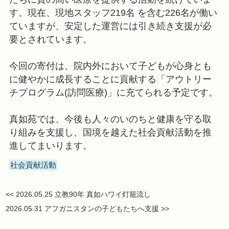
ンズ・ウィズアウト・ア・ボーダーJ
し、200万円の寄付を行いました。
本団体は、ラオス・ルアンパバン県
オ・フレンズ小児病院」を建設・運
たちに質の高い医療を提供する活動
す。現在、現地スタッフ219名
を含
ていますが、安定した運営には引き
要とされています。
今回の寄付は、院内外において子ど
に健やかに成長することに貢献する